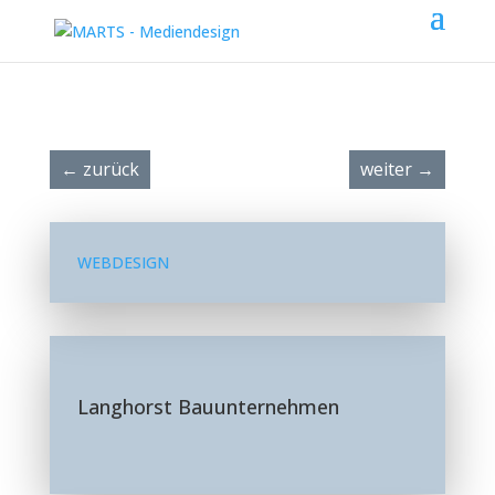
←
zurück
weiter
→
WEBDESIGN
Langhorst Bauunternehmen