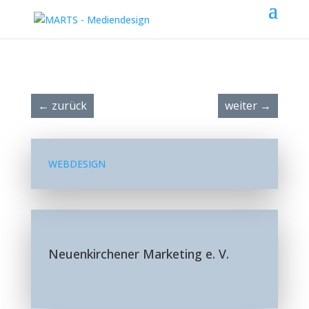
←
zurück
weiter
→
WEBDESIGN
Neuenkirchener Marketing e. V.