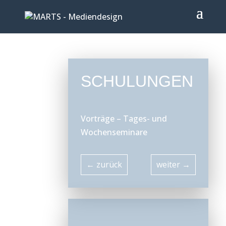
SCHULUNGEN
Vorträge – Tages- und
Wochenseminare
←
zurück
weiter
→